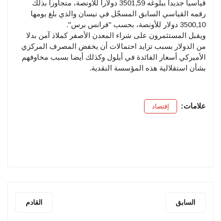
قياسيا جديدا ببلوغه 3501,59 دولارا للأونصة، متجاوزا بذلك
رقمه القياسي السابق المسجّل في نيسان والذي بلغ يومها
3500,10 دولار للأونصة، بحسب "فرانس برس".
ويقبل المستثمرون على شراء المعدن الأصفر كملاذ آمن بدلا
من الدولار بسبب تزايد احتمالات أن يخفض المصرف المركزي
الأميركي أسعار الفائدة في أيلول وكذلك أيضا بسبب مخاوفهم
بشأن استقلالية هذه المؤسسة النقدية.
علامات:
إقتصاد
السابق
القادم