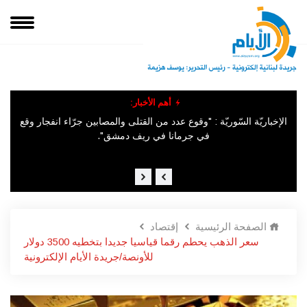
أهم الأخبار:
هيئة
وقوع إصابات جراء انفجار حافلة ركاب في مدينة جرمانا السورية
الإخباريّة السّوريّة : "وقوع عدد من القتلى والمصابين جرّاء انفجار وقع
في ​جرمانا​ في ريف دمشق".
الصفحة الرئيسية
إقتصاد
سعر الذهب يحطم رقما قياسيا جديدا بتخطيه 3500 دولار
للأونصة/جريدة الأيام الإلكترونية