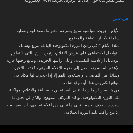
مصر تصدر بيانا حول إصابات الزلزال/جريدة الأيام الإلكترونية
من نحن
الأيام - جريدة سياسية تتميز بسرعة الخبر والمصداقية وتغطية
شاملة لأخبار الثقافة والمجتمع.
لماذا الأيام ؟ في زمن الثورة التكنولوجية الهائلة تتربع وسائل
التواصل الاجتماعي على عرش الإعلام، وتزيح بقوتها التي لا تقاوَم
الوسائل الإعلامية التقليدية، وعلى رأسها الجريدة. وتتابع زحفها غازية
الإعلام المسموع، لتصل إلى تخوم الإعلام المرئي، فغدت الأخيرة
وسائل من الماضي، أو ستغدو، اللهم إلا إذا حجزت لها مكانا في
موقع الكتروني هنا، أو موقع هناك.
من هنا صار لزاما ربما، على المشتغلين بالصحافة والإعلام، مواكبة
تلك الثورة التكنولوجية، وذلك البركان المتوهج، والذي لن يخبو، بل
سيزداد ويقذف بحممه على ما تبقى من اعلام تقليدي، لن يصمد منه
إلا من واكب تلك الثورة العملاقة.