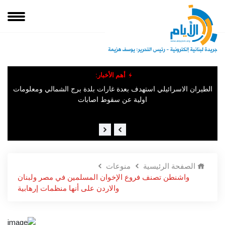
أهم الأخبار:
"ال
الطيران الاسرائيلي استهدف بعدة غارات بلدة برج الشمالي ومعلومات
المتحدثةباسم جيش الإحتلال الإسرائيلي مهددة أهالي المنصوري جنوب
لبنان: "إخلاء منازلكم فوراً والابتعاد عن القرية شمالًا لمسافة لا تقل عن
اولية عن سقوط اصابات
1000 متر إلى أراضي مفتوحة".
الصفحة الرئيسية
منوعات
واشنطن تصنف فروع الإخوان المسلمين في مصر ولبنان
والاردن على أنها منظمات إرهابية