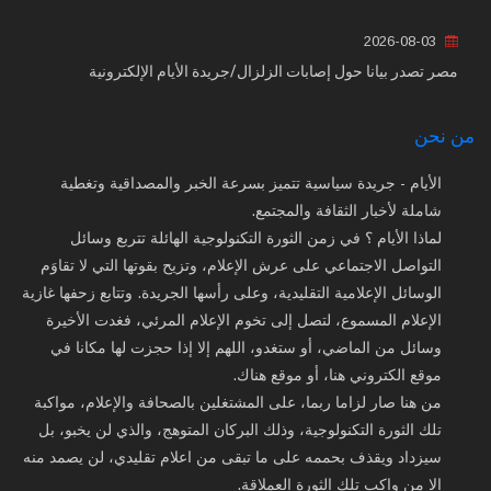
2026-08-03
مصر تصدر بيانا حول إصابات الزلزال/جريدة الأيام الإلكترونية
من نحن
الأيام - جريدة سياسية تتميز بسرعة الخبر والمصداقية وتغطية
شاملة لأخبار الثقافة والمجتمع.
لماذا الأيام ؟ في زمن الثورة التكنولوجية الهائلة تتربع وسائل
التواصل الاجتماعي على عرش الإعلام، وتزيح بقوتها التي لا تقاوَم
الوسائل الإعلامية التقليدية، وعلى رأسها الجريدة. وتتابع زحفها غازية
الإعلام المسموع، لتصل إلى تخوم الإعلام المرئي، فغدت الأخيرة
وسائل من الماضي، أو ستغدو، اللهم إلا إذا حجزت لها مكانا في
موقع الكتروني هنا، أو موقع هناك.
من هنا صار لزاما ربما، على المشتغلين بالصحافة والإعلام، مواكبة
تلك الثورة التكنولوجية، وذلك البركان المتوهج، والذي لن يخبو، بل
سيزداد ويقذف بحممه على ما تبقى من اعلام تقليدي، لن يصمد منه
إلا من واكب تلك الثورة العملاقة.