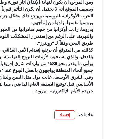
ومن المرجح أن يكون لنهاية الإتفاق آثار فورية وطوي
ويضيف الموقع أنه لا يحتمل أن يكون التأثير فورياً
الحرب الأوكرانية-الروسية، ويرجع ذلك بشكل جزئي
وروسيا نفسها، زادوا من إنتاجهم.
بدروها، زادت أوكرانيا من حجم صادراتها من الحبوب
والنهرية، على الرغم من إستمرار المشكلات اللوجست
طريق البحر، وفقاً لـ "رويترز".
كذلك، من المتوقع أن يرتفع إنعدام الأمن الغذائي
بالفعل، والذي يستجيب لأزمات النزوح القياسية، و
جميع أنحاء المنطقة يواجهون بالفعل الجوع عند "م
وفي الشرق الأوسط، عانت دول مثل اليمن ولبنان
الأساسي قبل توقيع الصفقة العام الماضي، مما يزيد
جريدة الأيام الإلكترونية . بيروت .
علامات:
إقتصاد