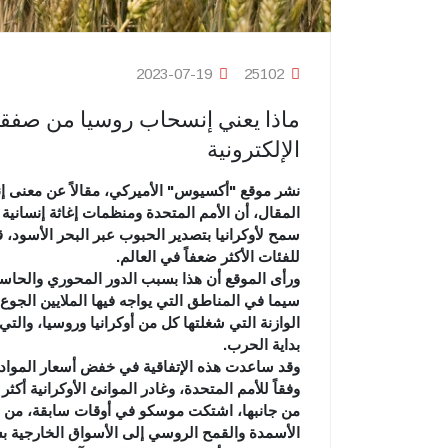
2023-07-19
25102
ماذا يعني إنسحاب روسيا من صفقة ا
الإلكترونية
نشر موقع "أكسيوس" الأميركي، مقالاً عن معنى إ
المقال، أن الأمم المتحدة ومنظمات إغاثة إنسانية
سمح لأوكرانيا بتصدير الحبوب عبر البحر الأسود، 
للفئات الأكثر ضعفاً في العالم.
ورأى الموقع أن هذا بسبب الدور المحوري والحاسم، ا
سيما في المناطق التي يواجه فيها الملايين الجوع، 
الوازنة التي شغلتها كل من أوكرانيا وروسيا، والت
بداية الحرب.
وفقاً للأمم المتحدة، وغادر الموانئ الأوكرانية أكثر من 32 مليون طن متري من السلع الغذائية منذ توقيع 
من جانبها، اشتكت موسكو في أوقات سابقة، من أن
الأسمدة والقمح الروسي إلى الأسواق الخارجية بس