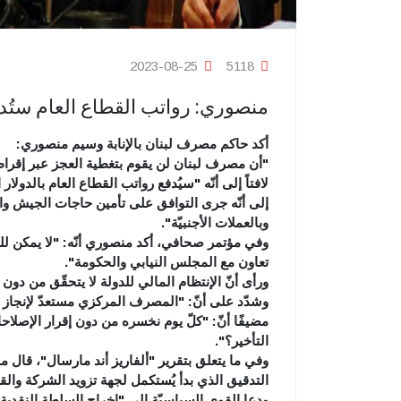
2023-08-25
5118
منصوري: رواتب القطاع العام ستُدفع 
أكد حاكم مصرف لبنان بالإنابة وسيم منصوري:
"أن مصرف لبنان لن يقوم بتغطية العجز عبر إقراض ال
إلى أنّه جرى التوافق على تأمين حاجات الجيش و
وبالعملات الأجنبيّة".
وفي مؤتمر صحافي، أكد منصوري أنّه: "لا يمكن 
تعاون مع المجلس النيابي والحكومة".
ورأى أنّ الإنتظام المالي للدولة لا يتحقّق من دون 
وشدّد على أنّ: "المصرف المركزي مستعدّ لإنجاز ال
مضيفًا أنّ: "كلّ يوم نخسره من دون إقرار الإصلاح
التأخير؟".
وفي ما يتعلق بتقرير "ألفاريز أند مارسال"، قال
التدقيق الذي بدأ يُستكمل لجهة تزويد الشركة وال
ودعا القوى السياسيّة إلى "إخراج السلطة النقدي