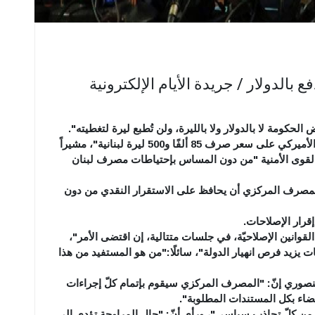
بالدولار / جريدة الأيام الإلكترونية
حكومة لا بالدولار ولا بالليرة، ولن تُطبع ليرة لتغطيته".
لافتاً إلى أنّه "سيُدفع رواتب القطاع العام بالدولار الأميركي على سعر صرف 85 ألفًا و500 ليرة لبنانية"، مشيراً
القوى الأمنية "من دون المساس بإحتياطات مصرف لبنان
للمصرف المركزي أن يحافظ على الاستقرار النقدي من دون
إقرار الإصلاحات.
قوانين الإصلاحيّة، في جلسات متتالية، إن اقتضى الأمر"،
ات يزيد فرص انهيار الدولة"، سائلًا:"من هو المستفيد من هذا
 منصوري إنّ: "المصرف المركزي سيقوم بإتمام كلّ إجراءات
قضاء بكل المستندات المطلوبة".
ة من كلّ تجاذب سياسي"، ورأى أنّ: "حال المراوحة تؤدي إلى